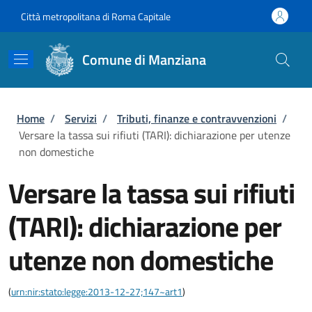
Salta al contenuto principale
Skip to footer content
Città metropolitana di Roma Capitale
Comune di Manziana
Briciole di pane
Home
/
Servizi
/
Tributi, finanze e contravvenzioni
/
Versare la tassa sui rifiuti (TARI): dichiarazione per utenze
non domestiche
Versare la tassa sui rifiuti
(TARI): dichiarazione per
utenze non domestiche
(
urn:nir:stato:legge:2013-12-27;147~art1
)