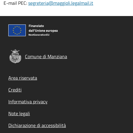
E-mail PEC:
segreteria@maggioli.legalmail.it
Comune di Manziana
Footer menu
Area riservata
Crediti
Informativa privacy
Note legali
Dichiarazione di accessibilità