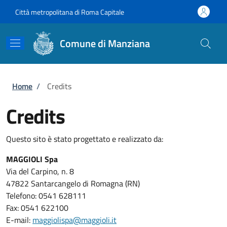
Salta al contenuto principale
Skip to footer content
Città metropolitana di Roma Capitale
Comune di Manziana
Briciole di pane
Home
/
Credits
Credits
Questo sito è stato progettato e realizzato da:
MAGGIOLI Spa
Via del Carpino, n. 8
47822 Santarcangelo di Romagna (RN)
Telefono: 0541 628111
Fax: 0541 622100
E-mail:
maggiolispa@maggioli.it