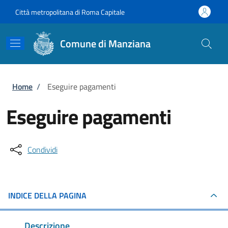
Salta al contenuto principale
Skip to footer content
Città metropolitana di Roma Capitale
Comune di Manziana
Briciole di pane
Home
/
Eseguire pagamenti
Eseguire pagamenti
Condividi
INDICE DELLA PAGINA
Descrizione