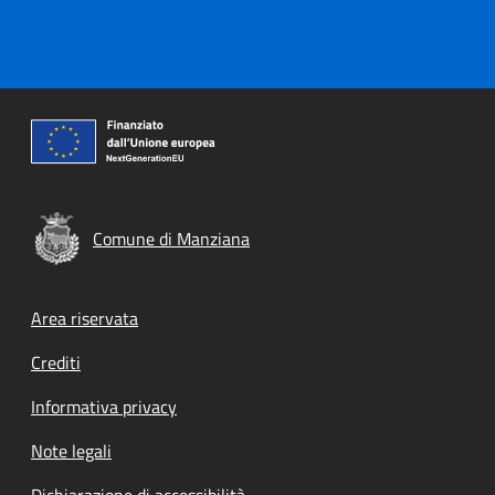
Comune di Manziana
Footer menu
Area riservata
Crediti
Informativa privacy
Note legali
Dichiarazione di accessibilità