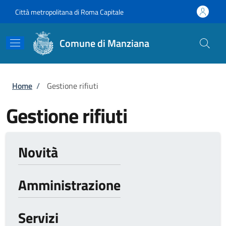
Salta al contenuto principale
Skip to footer content
Città metropolitana di Roma Capitale
Comune di Manziana
Briciole di pane
Home
/
Gestione rifiuti
Gestione rifiuti
Novità
Amministrazione
Servizi