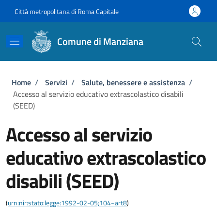
Salta al contenuto principale
Skip to footer content
Città metropolitana di Roma Capitale
Comune di Manziana
Briciole di pane
Home
/
Servizi
/
Salute, benessere e assistenza
/
Accesso al servizio educativo extrascolastico disabili
(SEED)
Accesso al servizio
educativo extrascolastico
disabili (SEED)
(
urn:nir:stato:legge:1992-02-05;104~art8
)