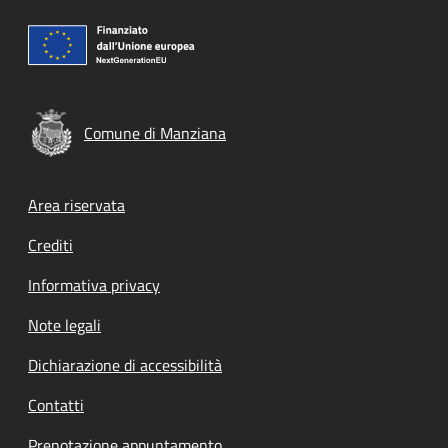
Comune di Manziana
Footer menu
Area riservata
Crediti
Informativa privacy
Note legali
Dichiarazione di accessibilità
Contatti
Prenotazione appuntamento