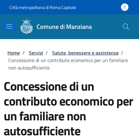
Salta al contenuto principale
Skip to footer content
Città metropolitana di Roma Capitale
Comune di Manziana
Briciole di pane
Home
/
Servizi
/
Salute, benessere e assistenza
/
Concessione di un contributo economico per un familiare
non autosufficiente
Concessione di un
contributo economico per
un familiare non
autosufficiente