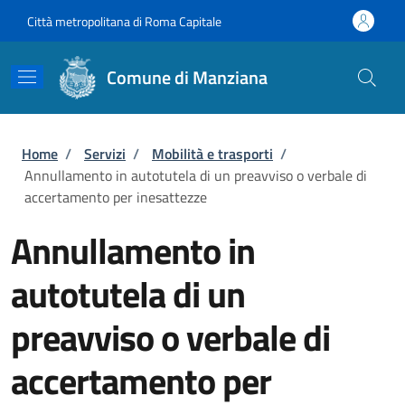
Salta al contenuto principale
Skip to footer content
Città metropolitana di Roma Capitale
Comune di Manziana
Briciole di pane
Home
/
Servizi
/
Mobilità e trasporti
/
Annullamento in autotutela di un preavviso o verbale di
accertamento per inesattezze
Annullamento in
autotutela di un
preavviso o verbale di
accertamento per