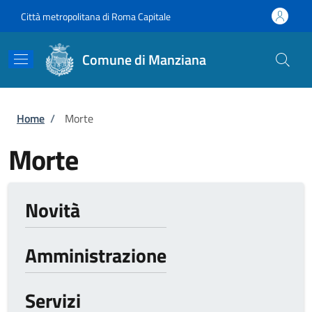
Salta al contenuto principale
Skip to footer content
Città metropolitana di Roma Capitale
Comune di Manziana
Briciole di pane
Home
/
Morte
Morte
Novità
Amministrazione
Servizi