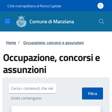
Salta al contenuto principale
Skip to footer content
Città metropolitana di Roma Capitale
Comune di Manziana
Briciole di pane
Home
/
Occupazione, concorsi e assunzioni
Occupazione, concorsi e
assunzioni
Cerca i contenuti che nel
titolo contengono: