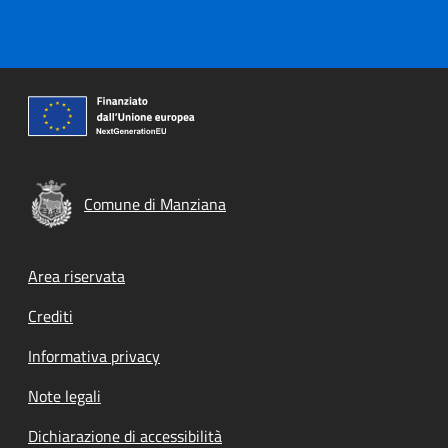
Comune di Manziana
Footer menu
Area riservata
Crediti
Informativa privacy
Note legali
Dichiarazione di accessibilità