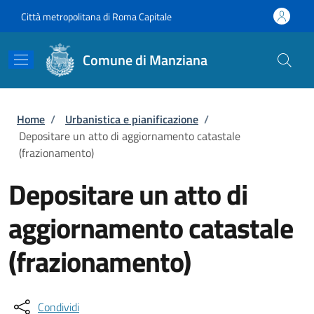
Salta al contenuto principale
Skip to footer content
Città metropolitana di Roma Capitale
Comune di Manziana
Briciole di pane
Home
/
Urbanistica e pianificazione
/
Depositare un atto di aggiornamento catastale
(frazionamento)
Depositare un atto di
aggiornamento catastale
(frazionamento)
Condividi