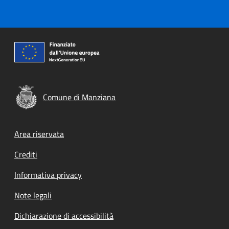
Comune di Manziana
Footer menu
Area riservata
Crediti
Informativa privacy
Note legali
Dichiarazione di accessibilità