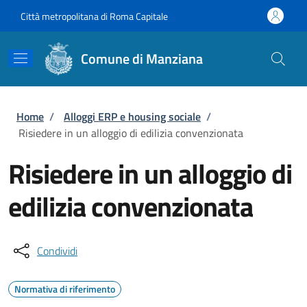
Salta al contenuto principale
Skip to footer content
Città metropolitana di Roma Capitale
Comune di Manziana
Briciole di pane
Home
/
Alloggi ERP e housing sociale
/
Risiedere in un alloggio di edilizia convenzionata
Risiedere in un alloggio di
edilizia convenzionata
Condividi
Normativa di riferimento