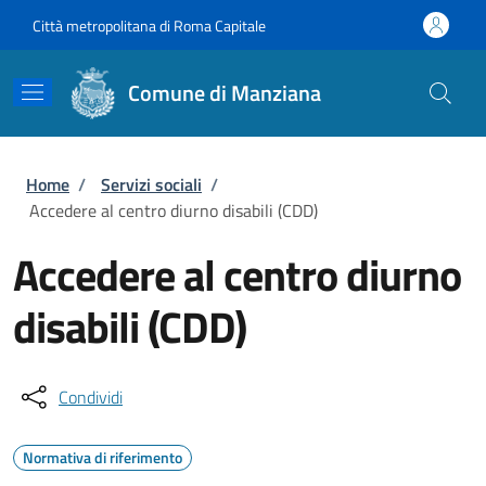
Salta al contenuto principale
Skip to footer content
Città metropolitana di Roma Capitale
Comune di Manziana
Briciole di pane
Home
/
Servizi sociali
/
Accedere al centro diurno disabili (CDD)
Accedere al centro diurno
disabili (CDD)
Condividi
Normativa di riferimento