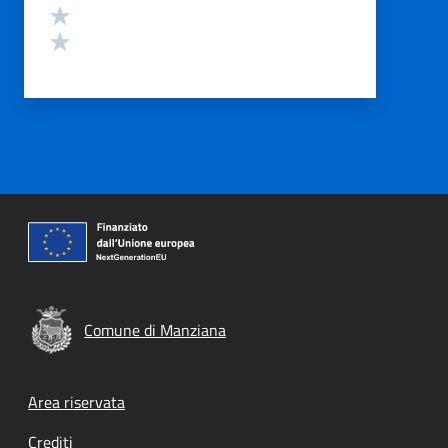
Valuta 2 stelle su 5
Valuta 1 stelle su 5
Comune di Manziana
Footer menu
Area riservata
Crediti