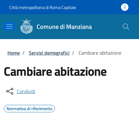
Salta al contenuto principale
Skip to footer content
Città metropolitana di Roma Capitale
Comune di Manziana
Briciole di pane
Home
/
Servizi demografici
/
Cambiare abitazione
Cambiare abitazione
Condividi
Normativa di riferimento