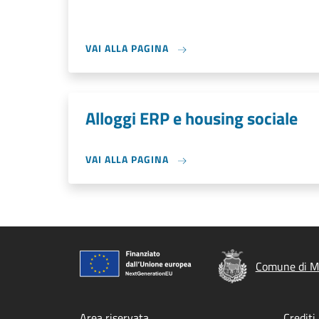
VAI ALLA PAGINA
Alloggi ERP e housing sociale
VAI ALLA PAGINA
Comune di M
Area riservata
Crediti